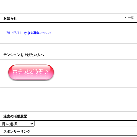
一覧
お知らせ
2014/6/11
かき夫募集について
テンションを上げたい人へ
過去の活動履歴
過
去
スポンサーリンク
の
活