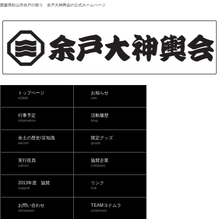
愛媛県松山市余戸の祭り 余戸大神輿会の公式ホームページ
トップページ
お知らせ
HOME
info
行事予定
活動履歴
information
blog
余土の歴史/豆知識
限定グッズ
rekishi
goods
実行役員
協賛企業
yakuin
company
2013年度 協賛
リンク
support
link
お問い合わせ
TEAMヨドムラ
otoiawase
yodomura