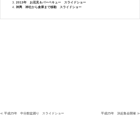
2013年 お花見＆バーベキュー スライドショー
神輿 神社から倉庫まで移動 スライドショー
≪ 平成25年 中分館盆踊り スライドショー
平成25年 決起集会開催 ≫