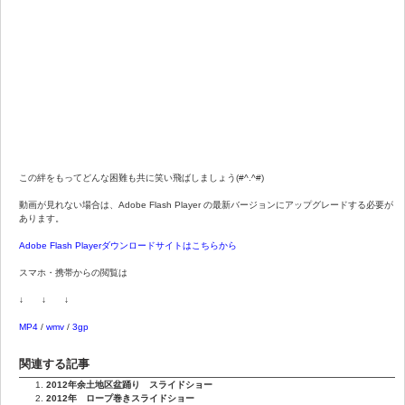
この絆をもってどんな困難も共に笑い飛ばしましょう(#^.^#)
動画が見れない場合は、Adobe Flash Player の最新バージョンにアップグレードする必要が
あります。
Adobe Flash Playerダウンロードサイトはこちらから
スマホ・携帯からの閲覧は
↓ ↓ ↓
MP4
/
wmv
/
3gp
関連する記事
2012年余土地区盆踊り スライドショー
2012年 ロープ巻きスライドショー